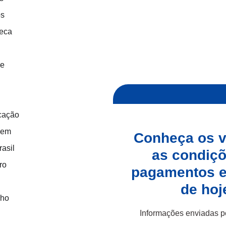
os
teca
de
icação
 em
Conheça os v
rasil
as condiç
ro
pagamentos e
de hoj
lho
Informações enviadas 