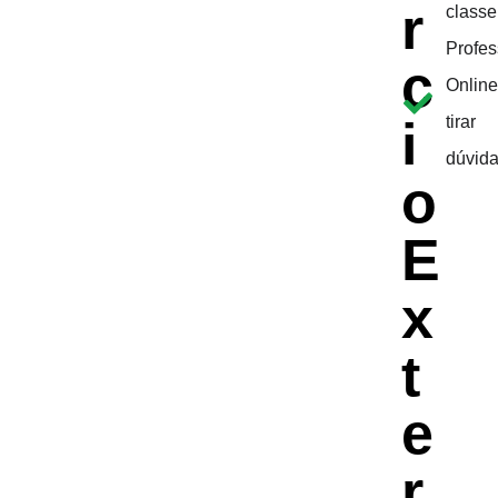
r
classe
Profes
c
Online
i
tirar
dúvid
o
E
x
t
e
r