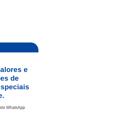
alores e
ões de
speciais
e.
pelo WhatsApp