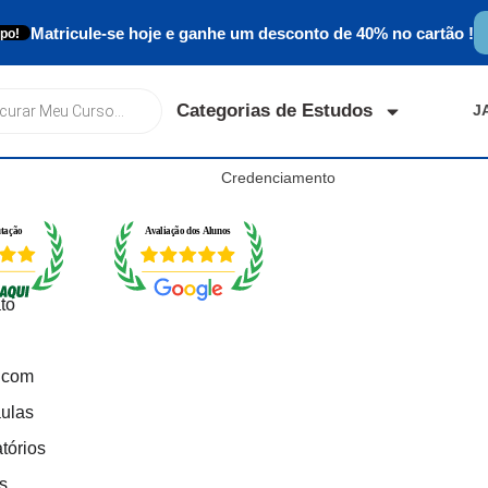
Matricule-se hoje e ganhe um desconto de 40% no cartão !
po!
Categorias de Estudos
J
Credenciamento
tação
Avaliação dos Alunos
to
 com
ulas
tórios
is