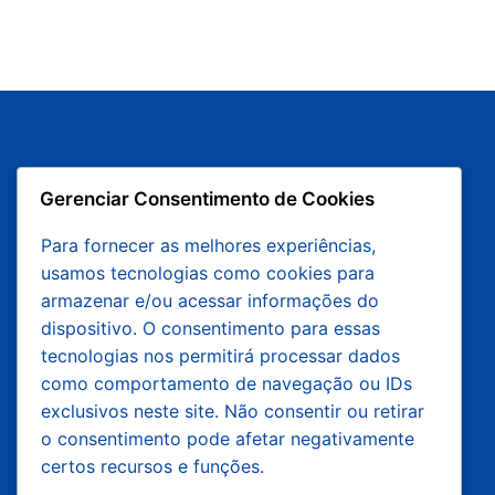
Gerenciar Consentimento de Cookies
Para fornecer as melhores experiências,
usamos tecnologias como cookies para
armazenar e/ou acessar informações do
Há mais de 12 anos fazendo história na
dispositivo. O consentimento para essas
educação a distância.
tecnologias nos permitirá processar dados
como comportamento de navegação ou IDs
exclusivos neste site. Não consentir ou retirar
Mais de 80 mil alunos formados
o consentimento pode afetar negativamente
certos recursos e funções.