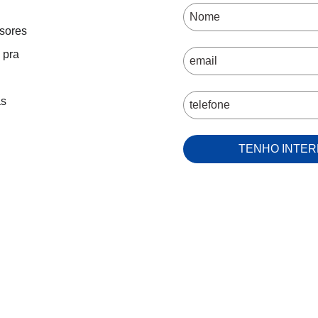
sores
 pra
as
TENHO INTE