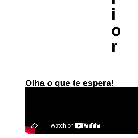
i
o
r
Olha o que te espera!