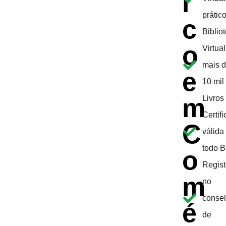
i
prátic
c
Biblio
o
Virtual
mais 
e
10 mil
m
Livros
Certif
C
válida
todo B
o
Regist
m
no
conse
é
de