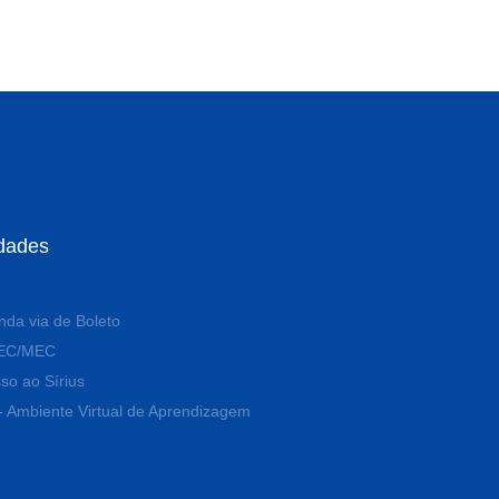
idades
da via de Boleto
EC/MEC
so ao Sírius
- Ambiente Virtual de Aprendizagem