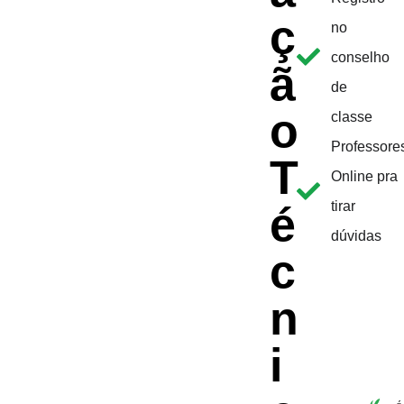
ç
no
conselho
ã
de
o
classe
Professore
T
Online pra
é
tirar
dúvidas
c
n
i