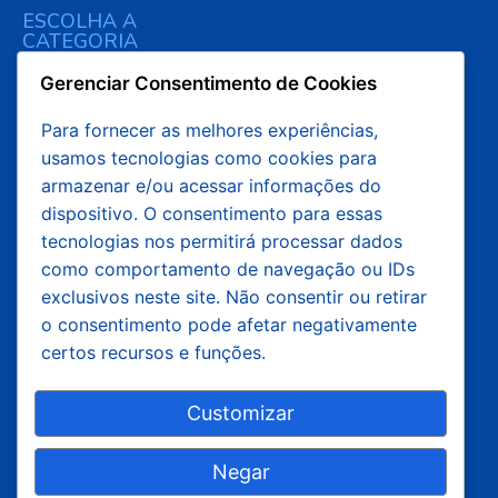
ESCOLHA A
CATEGORIA
Ambiente e Recursos
Gerenciar Consentimento de Cookies
Naturais
Aproveitamento de
Para fornecer as melhores experiências,
Estudos
Utilidades
usamos tecnologias como cookies para
Desenvolvimento
armazenar e/ou acessar informações do
Educacional e Social
Blog
dispositivo. O consentimento para essas
Gestão e Negócio
Segunda via de Boleto
tecnologias nos permitirá processar dados
Hospitalidade e Lazer
SISTEC/MEC
como comportamento de navegação ou IDs
Industriais
Acesso ao Sírius
exclusivos neste site. Não consentir ou retirar
Informação e
Ava - Ambiente Virtual de
o consentimento pode afetar negativamente
Comunicação
Aprendizagem
certos recursos e funções.
Infraestrutura
Pós-Técnico
Customizar
Segurança
Supletivo EAD
Treinamento
Negar