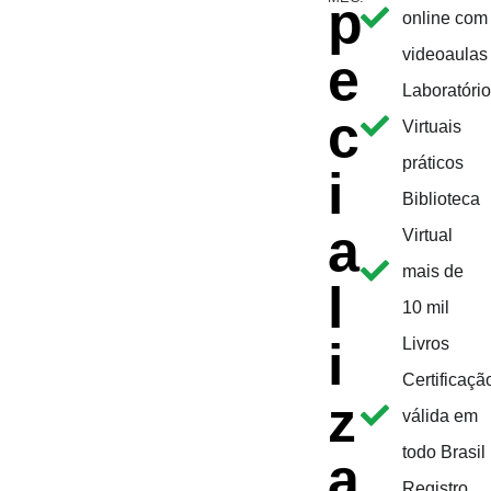
p
online com
videoaulas
e
Laboratóri
c
Virtuais
práticos
i
Biblioteca
a
Virtual
mais de
l
10 mil
i
Livros
Certificaçã
z
válida em
todo Brasil
a
Registro