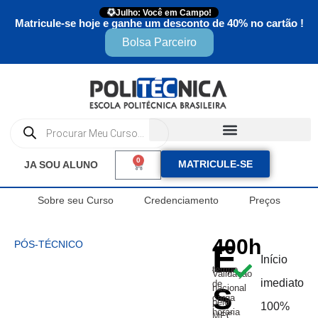
Julho: Você em Campo!
Matricule-se hoje e ganhe um desconto de 40% no cartão !
Bolsa Parceiro
0
MATRICULE-SE
JA SOU ALUNO
Sobre seu Curso
Credenciamento
Preços
400h
PÓS-TÉCNICO
E
Início
tempo
Validação
s
imediato
de
nacional
carga
pelo
100%
horária
MEC.